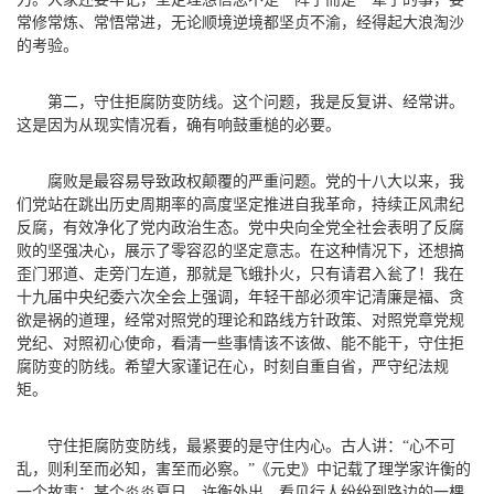
常修常炼、常悟常进，无论顺境逆境都坚贞不渝，经得起大浪淘沙
的考验。
第二，守住拒腐防变防线。
这个问题，我是反复讲、经常讲。
这是因为从现实情况看，确有响鼓重槌的必要。
腐败是最容易导致政权颠覆的严重问题。党的十八大以来，我
们党站在跳出历史周期率的高度坚定推进自我革命，持续正风肃纪
反腐，有效净化了党内政治生态。党中央向全党全社会表明了反腐
败的坚强决心，展示了零容忍的坚定意志。在这种情况下，还想搞
歪门邪道、走旁门左道，那就是飞蛾扑火，只有请君入瓮了！我在
十九届中央纪委六次全会上强调，年轻干部必须牢记清廉是福、贪
欲是祸的道理，经常对照党的理论和路线方针政策、对照党章党规
党纪、对照初心使命，看清一些事情该不该做、能不能干，守住拒
腐防变的防线。希望大家谨记在心，时刻自重自省，严守纪法规
矩。
守住拒腐防变防线，最紧要的是守住内心。古人讲：“心不可
乱，则利至而必知，害至而必察。”《元史》中记载了理学家许衡的
一个故事：某个炎炎夏日，许衡外出，看见行人纷纷到路边的一棵