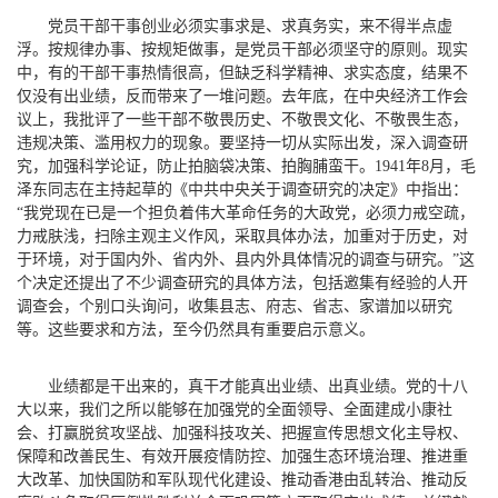
党员干部干事创业必须实事求是、求真务实，来不得半点虚
浮。按规律办事、按规矩做事，是党员干部必须坚守的原则。现实
中，有的干部干事热情很高，但缺乏科学精神、求实态度，结果不
仅没有出业绩，反而带来了一堆问题。去年底，在中央经济工作会
议上，我批评了一些干部不敬畏历史、不敬畏文化、不敬畏生态，
违规决策、滥用权力的现象。要坚持一切从实际出发，深入调查研
究，加强科学论证，防止拍脑袋决策、拍胸脯蛮干。1941年8月，毛
泽东同志在主持起草的《中共中央关于调查研究的决定》中指出：
“我党现在已是一个担负着伟大革命任务的大政党，必须力戒空疏，
力戒肤浅，扫除主观主义作风，采取具体办法，加重对于历史，对
于环境，对于国内外、省内外、县内外具体情况的调查与研究。”这
个决定还提出了不少调查研究的具体方法，包括邀集有经验的人开
调查会，个别口头询问，收集县志、府志、省志、家谱加以研究
等。这些要求和方法，至今仍然具有重要启示意义。
业绩都是干出来的，真干才能真出业绩、出真业绩。党的十八
大以来，我们之所以能够在加强党的全面领导、全面建成小康社
会、打赢脱贫攻坚战、加强科技攻关、把握宣传思想文化主导权、
保障和改善民生、有效开展疫情防控、加强生态环境治理、推进重
大改革、加快国防和军队现代化建设、推动香港由乱转治、推动反