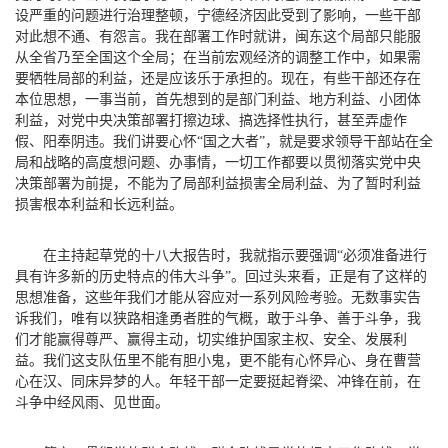
设严重的问题进行治理整顿，宁德经济因此受到了影响，一些干部
对此想不通、有怨言。我在部署工作时就讲，闽东这个局部只能服
从全省乃至全国这个全局；在当前宏观经济的调整工作中，如果需
要牺牲局部的利益，还是应该乐于承担的。现在，有些干部还存在
本位思想，一事当前，首先想到的是部门利益、地方利益、小团体
利益，对党中央决策部署打擦边球、搞选择性执行，甚至弄虚作
假、阳奉阴违。我们讲要心怀“国之大者”，就是要求领导干部站在全
局和战略的高度想问题、办事情，一切工作都要以贯彻落实党中央
决策部署为前提，不能为了局部利益损害全局利益、为了暂时利益
损害根本利益和长远利益。
在主持起草党的十八大报告时，我就指示要强调“必须准备进行
具有许多新的历史特点的伟大斗争”。回过头来看，正是有了这样的
思想准备，这些年我们才能从容应对一系列风险考验。无数事实告
诉我们，唯有以狭路相逢勇者胜的气概，敢于斗争、善于斗争，我
们才能赢得尊严、赢得主动，切实维护国家主权、安全、发展利
益。我们这支队伍里不能有胆小鬼，更不能有心怀异心、身在曹营
心在汉、同床异梦的人。年轻干部一定要挺起脊梁、冲锋在前，在
斗争中经风雨、见世面。