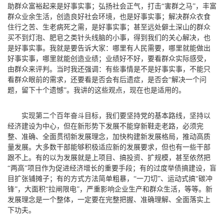
助群众富裕起来是好事实事；弘扬社会正气，打击“害群之马”，丰富
群众业余生活，创造良好社会环境，也是好事实事；解决群众衣食
住行之苦、生老病死之需，是好事实事；甚至远处僻土深山的群众
买不到灯泡、肥皂之类针头线脑的小事，得到我们的关心解决，也
是好事实事。我就是要告诉大家：哪里有人民需要，哪里就能做出
好事实事，哪里就能创造业绩；业绩好不好，要看群众实际感受，
由群众来评判。当时我还强调：有些事情是不是好事实事，不能只
看群众眼前的需求，还要看是否会有后遗症，是否会“解决一个问
题，留下十个遗憾”。我讲的这些观点，现在也是适用的。
实现第二个百年奋斗目标，我们要坚持党的基本路线，坚持以
经济建设为中心，但在新形势下发展不能穿新鞋走老路，必须完
整、准确、全面贯彻新发展理念，加快构建新发展格局，推动高质
量发展。大多数干部能够积极适应新的发展要求，但也有一些干部
跟不上。有的以为发展就是上项目、搞投资、扩规模，甚至依然把
“两高”项目作为促进经济增长的重要手段；有的过度举债搞建设，盲
目扩张铺摊子；有的方式方法简单粗暴，“一刀切”、运动式搞“碳冲
锋”，大面积“拉闸限电”，严重影响企业生产和群众生活，等等。新
发展理念是一个整体，一定要在完整把握、准确理解、全面落实上
下功夫。