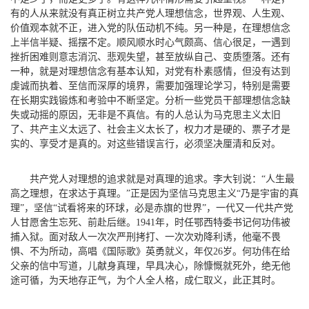
有的人从来就没有真正树立共产党人理想信念，世界观、人生观、
价值观本就不正，进入党的队伍动机不纯。另一种是，在理想信念
上半信半疑、摇摆不定。顺风顺水时心气颇高、信心很足，一遇到
挫折困难则意志消沉、悲观失望，甚至放纵自己、变质堕落。还有
一种，就是对理想信念有基本认知，对党有朴素感情，但没有达到
虔诚而执着、至信而深厚的境界，需要加强理论学习，特别是需要
在长期实践锻炼和考验中不断坚定。分析一些党员干部理想信念缺
失或动摇的原因，无非是不真信。有的人总认为马克思主义太旧
了、共产主义太远了、社会主义太长了，权力才是硬的、票子才是
实的、享受才是真的。对这些错误言行，必须坚决厘清和反对。
共产党人对理想的追求就是对真理的追求。李大钊说：“人生最
高之理想，在求达于真理。”正是因为坚信马克思主义“乃是宇宙的真
理”，坚信“试看将来的环球，必是赤旗的世界”，一代又一代共产党
人甘愿舍生忘死、前赴后继。1941年，时任鄂西特委书记何功伟被
捕入狱。面对敌人一次次严刑拷打、一次次劝降利诱，他毫不畏
惧、不为所动，高唱《国际歌》英勇就义，年仅26岁。何功伟在给
父亲的信中写道，儿献身真理，早具决心，除慷慨就死外，绝无他
途可循，为天地存正气，为个人全人格，成仁取义，此正其时。