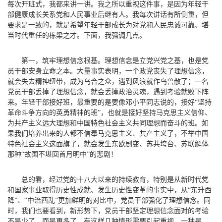
每次开班式，我都来讲一讲。我之所以重视这件事，是因为年轻干
部健康成长关系党和人民事业后继有人。我每次讲话有所侧重，但
要求是一致的，就是希望年轻干部成长为对党和人民忠诚可靠、堪
当时代重任的栋梁之才。下面，我强调几点。
第一，筑牢理想信念根基。
理想信念是立党兴党之基，也是党
员干部安身立命之本。大量事实表明，一个政党丧失了理想信念，
就会失去精神纽带，成为乌合之众，遇到风浪就作鸟兽散了；一名
党员干部丢掉了理想信念，就会丢掉政治灵魂，遇到考验就败下阵
来。年轻干部接好班，最重要的是要像邓小平同志说的，接好“坚持
革命斗争方向的英勇精神的班”，也就是接好坚持马克思主义信仰、
为共产主义远大理想和中国特色社会主义共同理想而奋斗的班。如
果我们培养出来的人都不信奉马克思主义、共产主义了，不举中国
特色社会主义这面旗了，就会发生东欧剧变、苏共垮台、苏联解体
那种“故国不堪回首月明中”的悲剧！
总的看，经过党的十八大以来的持续教育，特别是从新时代党
和国家事业取得历史性成就、发生历史性变革的事实中，从“东升西
降”、“中治西乱”更加鲜明的对比中，党员干部强化了理想信念。同
时，我们也要看到，新形势下，党员干部坚定理想信念面对的考验
不是少了，而是更多了。有这样几种情形需要引起重视。一种是，