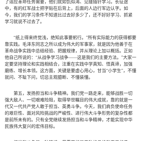
了适应革命任务需要，他们就如饥似渴、见缝插针学习。长征途
中，有的红军战士把字贴在后背上，后面的人边行军边认字。如
今，我们的学习条件不知道比过去好多少了，还不好好学习、抓紧
学习就说不过去了。
“纸上得来终觉浅，绝知此事要躬行。”所有实际能力的获得都要
靠实践。毛泽东同志之所以成为伟大的军事家，就是因为他善于在
革命战争实践中总结经验、把握规律，并从理论上加以概括。正如
他自己所说的：“从战争学习战争——这是我们的主要方法。”大家一
定要坚持理论和实践相结合，注重在实践中学真知、悟真谛，加强
磨练、增长本领。这方面，关键是要虚心用心，甘当“小学生”，不懂
就问、不耻下问，切忌主观臆断、不懂装懂。
第五，发扬担当和斗争精神。
我们党一路走来，能够战胜一切
强大敌人、一切艰难险阻，取得举世瞩目的伟大成就，靠的就是一
代又一代共产党人敢于担当、英勇斗争。今天，我们肩负使命任务
的艰巨性、面对风险挑战的严峻性、进行伟大斗争形势的复杂性都
是前所未有的。只有全党继续发扬担当和斗争精神，才能实现中华
民族伟大复兴的宏伟目标。