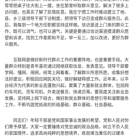
常常把桌子往大街上一摆，坐在那里听取群众意见，解决了很多上
访问题，也真实了解了民情民意。我在宁德工作时推动建立了地、
县、乡三级领导干部下访制度，把领导下访日变成群众服务日。此
后，我每到一个地方任职都坚持这样做。信访是送上门来的群众工
作，既可以消气，也可以通气，关键是要通过信访渠道摸清群众愿
望和诉求，找到工作差距和不足，举一反三，加以改进，更好为群
众服务。
互联网是做好新时代群众工作的重要阵地，也是重要手段。大
量群众特别是青年喜欢通过网络获取信息、发表意见。领导干部要
学网、懂网、用网，经常上网看看，了解群众所思所愿，收集好想
法好建议，积极回应网民关切，做好解疑释惑工作。近年来，以平
台经济为代表的新业态蓬勃兴起，聚集了大量新就业群体，包括网
约车司机、货车司机、外卖送餐员、快递员等。要高度关注新业态
发展，坚持网上网下结合，做好新就业群体的思想引导和凝聚服务
工作，不断巩固党执政的阶级基础、群众基础、社会基础。
同志们！年轻干部是党和国家事业发展的希望，党和人民对你
们寄予厚望。大家一定要锤炼对党忠诚的政治品格，树立不负人民
的家国情怀，追求高尚纯粹的思想境界，练就堪当重任的过硬本