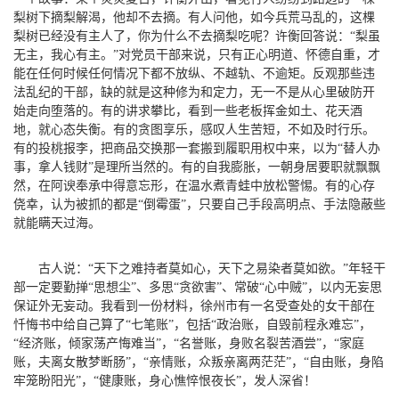
梨树下摘梨解渴，他却不去摘。有人问他，如今兵荒马乱的，这棵
梨树已经没有主人了，你为什么不去摘梨吃呢？许衡回答说：“梨虽
无主，我心有主。”对党员干部来说，只有正心明道、怀德自重，才
能在任何时候任何情况下都不放纵、不越轨、不逾矩。反观那些违
法乱纪的干部，缺的就是这种修为和定力，无一不是从心里破防开
始走向堕落的。有的讲求攀比，看到一些老板挥金如土、花天酒
地，就心态失衡。有的贪图享乐，感叹人生苦短，不如及时行乐。
有的投桃报李，把商品交换那一套搬到履职用权中来，以为“替人办
事，拿人钱财”是理所当然的。有的自我膨胀，一朝身居要职就飘飘
然，在阿谀奉承中得意忘形，在温水煮青蛙中放松警惕。有的心存
侥幸，认为被抓的都是“倒霉蛋”，只要自己手段高明点、手法隐蔽些
就能瞒天过海。
古人说：“天下之难持者莫如心，天下之易染者莫如欲。”年轻干
部一定要勤掸“思想尘”、多思“贪欲害”、常破“心中贼”，以内无妄思
保证外无妄动。我看到一份材料，徐州市有一名受查处的女干部在
忏悔书中给自己算了“七笔账”，包括“政治账，自毁前程永难忘”，
“经济账，倾家荡产悔难当”，“名誉账，身败名裂苦酒尝”，“家庭
账，夫离女散梦断肠”，“亲情账，众叛亲离两茫茫”，“自由账，身陷
牢笼盼阳光”，“健康账，身心憔悴恨夜长”，发人深省！