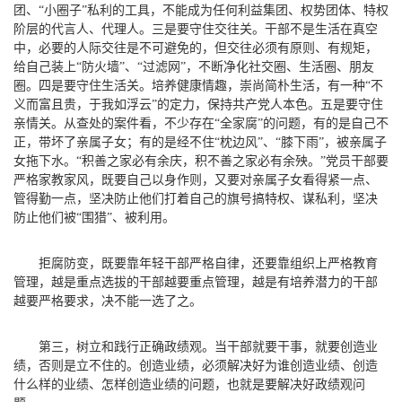
团、“小圈子”私利的工具，不能成为任何利益集团、权势团体、特权
阶层的代言人、代理人。三是要守住交往关。干部不是生活在真空
中，必要的人际交往是不可避免的，但交往必须有原则、有规矩，
给自己装上“防火墙”、“过滤网”，不断净化社交圈、生活圈、朋友
圈。四是要守住生活关。培养健康情趣，崇尚简朴生活，有一种“不
义而富且贵，于我如浮云”的定力，保持共产党人本色。五是要守住
亲情关。从查处的案件看，不少存在“全家腐”的问题，有的是自己不
正，带坏了亲属子女；有的是经不住“枕边风”、“膝下雨”，被亲属子
女拖下水。“积善之家必有余庆，积不善之家必有余殃。”党员干部要
严格家教家风，既要自己以身作则，又要对亲属子女看得紧一点、
管得勤一点，坚决防止他们打着自己的旗号搞特权、谋私利，坚决
防止他们被“围猎”、被利用。
拒腐防变，既要靠年轻干部严格自律，还要靠组织上严格教育
管理，越是重点选拔的干部越要重点管理，越是有培养潜力的干部
越要严格要求，决不能一选了之。
第三，树立和践行正确政绩观。
当干部就要干事，就要创造业
绩，否则是立不住的。创造业绩，必须解决好为谁创造业绩、创造
什么样的业绩、怎样创造业绩的问题，也就是要解决好政绩观问