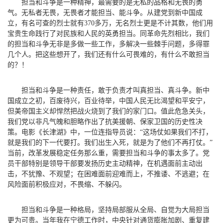
担当和斗争是一种精神，最需要的是无私的品格和无畏的勇
气。无私者无畏，无畏者才能担当、能斗争。从建党到新中国成
立，有名可查的烈士就有370多万，无名烈士更是不计其数，他们用
宝贵生命践行了对民族和人民的英勇担当。同革命先烈相比，我们
的担当和斗争无非是多做一些工作，多解决一些棘手问题，多得罪
几个人。把这些想开了，我们还有什么可畏难的，有什么不敢担当
的？！
担当和斗争是一种责任，敢于负责才叫真担当、真斗争。新中
国成立之初，百废待兴，百业待举，中国人民无比渴望和平安宁，
但美帝国主义却悍然把战火烧到了我们的家门口。值此危急关头，
我们党以非凡气魄和胆略作出了抗美援朝、保家卫国的历史性决
策。电影《长津湖》中，一位连指导员说：“这场仗如果我们不打，
就是我们的下一代要打。我们出生入死，就是为了他们不再打仗。”
当前，改革发展稳定任务那么重，需要担当和斗争的事太多了。党
员干部特别是领导干部要发扬历史主动精神，在机遇面前主动出
击，不犹豫、不观望；在困难面前迎难而上，不推诿、不逃避；在
风险面前积极应对，不畏缩、不躲闪。
担当和斗争是一种格局，坚持局部服从全局、自觉为大局担当
更为可贵。当年我在宁德工作时，中央针对通货膨胀加剧、重复建