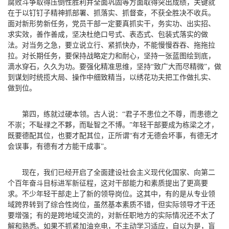
腐败斗争取得压倒性胜利并全面巩固等方面取得突出成绩，关键就
在于以钉钉子精神抓部署、抓落实、抓督查，不获全胜决不收兵。
面对新形势新任务，党员干部一定要真抓实干，务实功、出实招、
求实效，善作善成，坚决杜绝口号式、表态式、包装式落实的做
法。对当务之急，要立说立行、紧抓快办，不能慢慢吞吞、拖拖拉
拉。对长期任务，要保持战略定力和耐心，坚持一张蓝图绘到底，
滴水穿石，久久为功。要强化精准思维，坚持“致广大而尽精微”，做
到谋划时统揽大局、操作中细致精当，以绣花功夫把工作做扎实、
做到位。
第四，练就过硬本领。
古人说：“君子不患位之不尊，而患德之
不崇；不耻禄之不夥，而耻智之不博。”年轻干部要成为栋梁之才，
既要德配其位，也要才配其位，正所谓“有才无德会坏事，有德无才
会误事，有德有才方能干成事”。
现在，我们已经开启了全面建设社会主义现代化国家、向第二
个百年奋斗目标进军新征程，这对干部能力和素质提出了更高要
求。不少年轻干部走上了新的领导岗位。这其中，有的是从专业领
域跨界转到了综合性岗位，虽然基本素质不错，但实际领导才干还
要增强；有的是跨地域交流的，对新任职地方的实际情况还不太了
解和熟悉。如果不抓紧加油充电，不主动学习适应，自以为是，盲