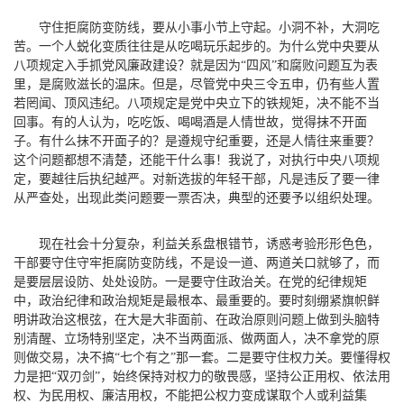
守住拒腐防变防线，要从小事小节上守起。小洞不补，大洞吃
苦。一个人蜕化变质往往是从吃喝玩乐起步的。为什么党中央要从
八项规定入手抓党风廉政建设？就是因为“四风”和腐败问题互为表
里，是腐败滋长的温床。但是，尽管党中央三令五申，仍有些人置
若罔闻、顶风违纪。八项规定是党中央立下的铁规矩，决不能不当
回事。有的人认为，吃吃饭、喝喝酒是人情世故，觉得抹不开面
子。有什么抹不开面子的？是遵规守纪重要，还是人情往来重要？
这个问题都想不清楚，还能干什么事！我说了，对执行中央八项规
定，要越往后执纪越严。对新选拔的年轻干部，凡是违反了要一律
从严查处，出现此类问题要一票否决，典型的还要予以组织处理。
现在社会十分复杂，利益关系盘根错节，诱惑考验形形色色，
干部要守住守牢拒腐防变防线，不是设一道、两道关口就够了，而
是要层层设防、处处设防。一是要守住政治关。在党的纪律规矩
中，政治纪律和政治规矩是最根本、最重要的。要时刻绷紧旗帜鲜
明讲政治这根弦，在大是大非面前、在政治原则问题上做到头脑特
别清醒、立场特别坚定，决不当两面派、做两面人，决不拿党的原
则做交易，决不搞“七个有之”那一套。二是要守住权力关。要懂得权
力是把“双刃剑”，始终保持对权力的敬畏感，坚持公正用权、依法用
权、为民用权、廉洁用权，不能把公权力变成谋取个人或利益集