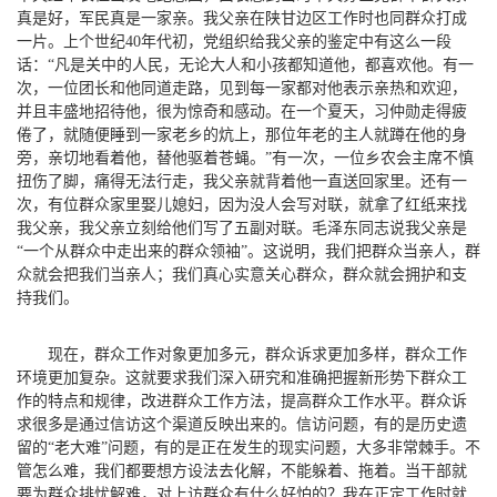
真是好，军民真是一家亲。我父亲在陕甘边区工作时也同群众打成
一片。上个世纪40年代初，党组织给我父亲的鉴定中有这么一段
话：“凡是关中的人民，无论大人和小孩都知道他，都喜欢他。有一
次，一位团长和他同道走路，见到每一家都对他表示亲热和欢迎，
并且丰盛地招待他，很为惊奇和感动。在一个夏天，习仲勋走得疲
倦了，就随便睡到一家老乡的炕上，那位年老的主人就蹲在他的身
旁，亲切地看着他，替他驱着苍蝇。”有一次，一位乡农会主席不慎
扭伤了脚，痛得无法行走，我父亲就背着他一直送回家里。还有一
次，有位群众家里娶儿媳妇，因为没人会写对联，就拿了红纸来找
我父亲，我父亲立刻给他们写了五副对联。毛泽东同志说我父亲是
“一个从群众中走出来的群众领袖”。这说明，我们把群众当亲人，群
众就会把我们当亲人；我们真心实意关心群众，群众就会拥护和支
持我们。
现在，群众工作对象更加多元，群众诉求更加多样，群众工作
环境更加复杂。这就要求我们深入研究和准确把握新形势下群众工
作的特点和规律，改进群众工作方法，提高群众工作水平。群众诉
求很多是通过信访这个渠道反映出来的。信访问题，有的是历史遗
留的“老大难”问题，有的是正在发生的现实问题，大多非常棘手。不
管怎么难，我们都要想方设法去化解，不能躲着、拖着。当干部就
要为群众排忧解难，对上访群众有什么好怕的？我在正定工作时就