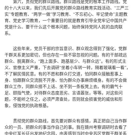
第六，贯彻党的群众路线。
群众路线是党的根本工作路线。党
的十八大以来，我们先后开展党的群众路线教育实践活动、“三严三
实”专题教育、“两学一做”学习教育、“不忘初心、牢记使命”主题教
育、党史学习教育，一个重要目的就是教育引导全党牢记中国共产
党是什么、要干什么这个根本问题，始终保持党同人民的血肉联
系。
这些年来，党员干部的宗旨意识、群众观念得到了强化，党群
干群关系更加密切，但也存在一些不容忽视的问题。有的干部疏远
群众、脱离群众，“跑上面多、跑基层少、与群众远”。有的形式主
义、官僚主义严重，下去调研“坐着小车转一转，隔着玻璃看一看”，
不了解民情民意。有的不愿和群众打交道，怕同群众接触惹事上
身、怕跟群众交流脱不开身、怕为群众办事麻烦缠身。有的不会做
群众工作，同群众搭不上话、坐不到一条板凳上去。有的霸气十
足、颐指气使，对待群众态度恶劣、言语嚣张，等等。对这些问
题，不能听之任之，必须严肃查处，否则就会损害党的威信和形
象，侵蚀党的执政根基。
贯彻党的群众路线，首先要对群众有感情，真正把自己当作群
众的一员、把群众的事当作自己的事。我在赣州考察调研时去看了
中央红军长征出发地纪念园，由衷感到当时中央苏区党群干群关系