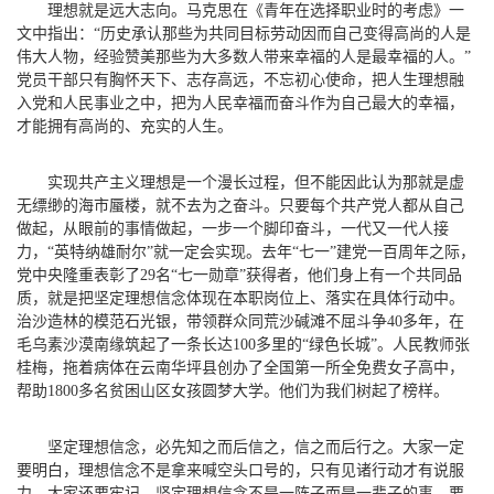
理想就是远大志向。马克思在《青年在选择职业时的考虑》一
文中指出：“历史承认那些为共同目标劳动因而自己变得高尚的人是
伟大人物，经验赞美那些为大多数人带来幸福的人是最幸福的人。”
党员干部只有胸怀天下、志存高远，不忘初心使命，把人生理想融
入党和人民事业之中，把为人民幸福而奋斗作为自己最大的幸福，
才能拥有高尚的、充实的人生。
实现共产主义理想是一个漫长过程，但不能因此认为那就是虚
无缥缈的海市蜃楼，就不去为之奋斗。只要每个共产党人都从自己
做起，从眼前的事情做起，一步一个脚印奋斗，一代又一代人接
力，“英特纳雄耐尔”就一定会实现。去年“七一”建党一百周年之际，
党中央隆重表彰了29名“七一勋章”获得者，他们身上有一个共同品
质，就是把坚定理想信念体现在本职岗位上、落实在具体行动中。
治沙造林的模范石光银，带领群众同荒沙碱滩不屈斗争40多年，在
毛乌素沙漠南缘筑起了一条长达100多里的“绿色长城”。人民教师张
桂梅，拖着病体在云南华坪县创办了全国第一所全免费女子高中，
帮助1800多名贫困山区女孩圆梦大学。他们为我们树起了榜样。
坚定理想信念，必先知之而后信之，信之而后行之。大家一定
要明白，理想信念不是拿来喊空头口号的，只有见诸行动才有说服
力。大家还要牢记，坚定理想信念不是一阵子而是一辈子的事，要