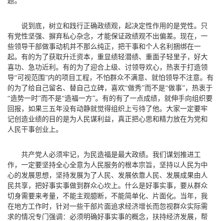
题。
说到底，树立和践行正确政绩观，起决定性作用的是党性。只
有党性坚强、摒弃私心杂念，才能保证政绩观不出偏差。现在，一
些领导干部做事动机并不那么纯正，把干事和个人名利捆绑在一
起。有的为了获取升迁资本，重显绩轻潜绩、重面子轻里子，好大
喜功、急功近利。有的为了迎合上级、讨领导欢心，热衷于打造领
导“可视范围”内的项目工程，不怕群众不满意、就怕领导不注意。有
的为了给自己留名、替自己立碑，喜欢“做秀”而不是“做事”，热衷于
“造势一时”而不是“造福一方”。有的有了一点成绩，就伸手向组织要
回报，如果三五年没有动静就觉得组织上亏待了他。大家一定要牢
记创造业绩的目的是为人民谋利益，真正把心思和精力放在为党和
人民干事创业上。
共产党人必须牢记，为民造福是最大政绩。我们谋划推进工
作，一定要坚持全心全意为人民服务的根本宗旨，坚持以人民为中
心的发展思想，坚持发展为了人民、发展依靠人民、发展成果由人
民共享，把好事实事做到群众心坎上。什么是好事实事，要从群众
切身需要来考量，不能主观臆断，不能简单化、片面化。当年，我
在地方工作时，针对一些干部片面追求经济增长而忽视群众实际需
求的情况专门强调：必须明确好事实事的概念，扶持经济发展，帮