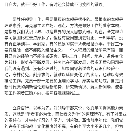
目自大，就干不好工作，有时还会铸成不可挽回的错误。
要胜任领导工作，需要掌握的本领是很多的。最根本的本领是
理论素养。马克思主义立场、观点、方法是做好工作的看家本领，
是指导我们认识世界、改造世界的强大思想武器。现在，全党理论
学习氛围比过去浓厚多了，但也有些同志浅尝辄止、一知半解，没
有真正学到手、学到家，有的还是习惯于凭老经验办事。干好工作
要靠经验，但不能陷入经验主义。一个人积累的经验毕竟有限，而
且已有的经验也不能生搬硬套，要以工作、时间、地点、条件变化
为转移。形势在不断发展，任务也在不断发展，很多矛盾和问题是
我们没有遇到、没有处理过的。如果固守着过去的认识和经验不
动，守株待兔，刻舟求剑，就难以适应变化了的实际，也难以有效
推动工作。党员干部一定要加强理论学习、厚实理论功底，自觉用
新时代党的创新理论观察新形势、研究新情况、解决新问题，使各
项工作朝着正确方向、按照客观规律推进。
立身百行，以学为先。对领导干部来说，依靠学习提高能力素
质，这就是“学者非必为仕，而仕者必为学”的道理所在。有了对事业
的责任心，才会有学习的内驱力、刻苦劲。革命战争年代，我们党
的许多干部和战士文化程度并不高，有的甚至大字不识几个，但为